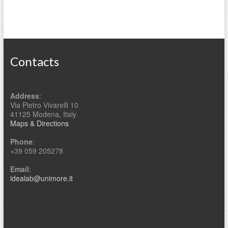
Contacts
Address
:
Via Pietro Vivarelli 10
41125 Modena, Italy
Maps & Directions
Phone
:
+39 059 205278
Email
:
idealab@unimore.it